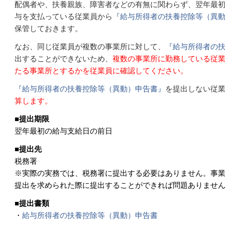
配偶者や、扶養親族、障害者などの有無に関わらず、翌年最
与を支払っている従業員から
『給与所得者の扶養控除等（異
保管しておきます。
なお、同じ従業員が複数の事業所に対して、
『給与所得者の
出することができないため、
複数の事業所に勤務している従
たる事業所とするかを従業員に確認してください。
『給与所得者の扶養控除等（異動）申告書』
を提出しない従
算します。
■
提出期限
翌年最初の給与支給日の前日
■
提出先
税務署
※実際の実務では、税務署に提出する必要はありません。事
提出を求められた際に提出することができれば問題ありませ
■
提出書類
・
給与所得者の扶養控除等（異動）申告書