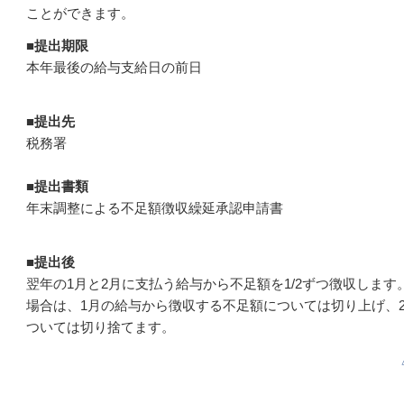
ことができます。
■
提出期限
本年最後の給与支給日の前日
■
提出先
税務署
■
提出書類
年末調整による不足額徴収繰延承認申請書
■
提出後
翌年の1月と2月に支払う給与から不足額を1/2ずつ徴収しま
場合は、1月の給与から徴収する不足額については切り上げ、
ついては切り捨てます。