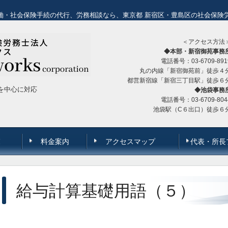
働・社会保険手続の代行、労務相談なら、東京都 新宿区・豊島区の社会保険
＜アクセス方法
◆本部・新宿御苑事務
電話番号：03-6709-891
丸の内線「新宿御苑前」徒歩４
都営新宿線「新宿三丁目駅」徒歩６
を中心に対応
◆池袋事務
電話番号：03-6709-804
池袋駅（C６出口）徒歩６
覧
料金案内
アクセスマップ
代表・所長
給与計算基礎用語（５）