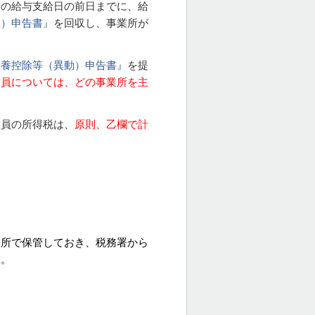
初の給与支給日の前日までに、給
動）申告書』
を回収し、事業所が
扶養控除等（異動）申告書』
を提
業員については
、
どの事業所を主
業員の所得税は、
原則、乙欄で計
業所で保管しておき、税務署から
ん。