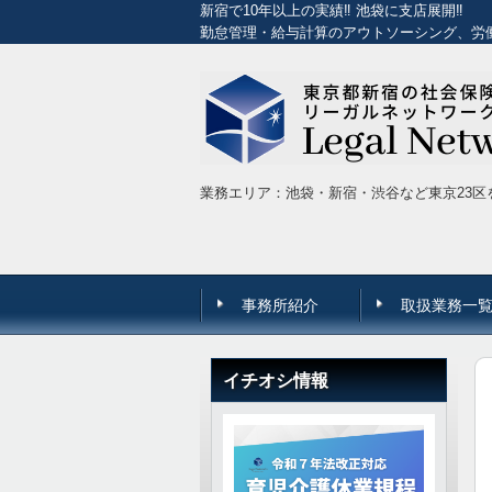
新宿で10年以上の実績‼ 池袋に支店展開‼
勤怠管理・給与計算のアウトソーシング、労
業務エリア：池袋・新宿・渋谷など東京23区
事務所紹介
取扱業務一
イチオシ情報