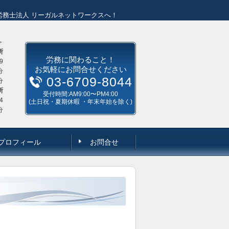
労務士法人 リーガルネットワークスへ！
＞
所
労務に関わること！
9
お気軽にお問合せください
分
03-6709-8044
分
所
受付時間:AM9:00〜PM4:00
4
(土日祝・夏期休暇 ・年末年始を除く)
分
プロフィール
お問合せ