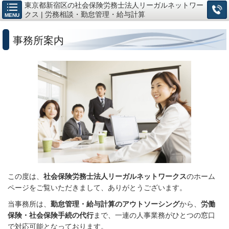
東京都新宿区の社会保険労務士法人リーガルネットワー
クス | 労務相談・勤怠管理・給与計算
MENU
事務所案内
この度は、
社会保険労務士法人リーガルネットワークス
のホーム
ページをご覧いただきまして、ありがとうございます。
当事務所は
、
勤怠管理・給与計算のアウトソーシング
から、
労働
保険・社会保険手続の代行
まで、一連の人事業務がひとつの窓口
で対応可能となっております。