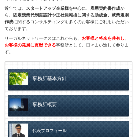
近年では、
スタートアップ企業様
を中心に、
雇用契約書作成
か
ら、
固定残業代制度設計
や
正社員転換に関する助成金、就業規則
作成
に関するコンサルティングを多くのお客様にご利用いただい
ております。
リーガルネットワークスはこれからも、
お客様と将来を共有し
、
お客様の発展に貢献できる
事務所として、
日々まい進して参りま
す。
事務所基本方針
事務所概要
代表プロフィール