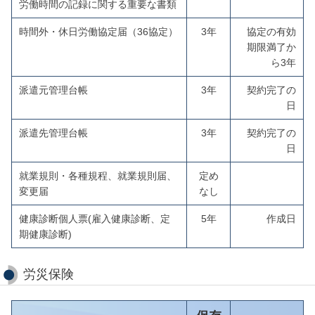
労働時間の記録に関する重要な書類
時間外・休日労働協定届（36協定）
3年
協定の有効
期限満了か
ら3年
派遣元管理台帳
3年
契約完了の
日
派遣先管理台帳
3年
契約完了の
日
就業規則・各種規程、就業規則届、
定め
変更届
なし
健康診断個人票(雇入健康診断、定
5年
作成日
期健康診断)
労災保険