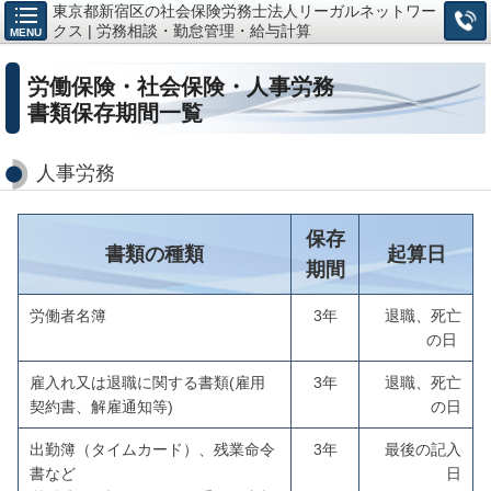
東京都新宿区の社会保険労務士法人リーガルネットワー
クス | 労務相談・勤怠管理・給与計算
MENU
労働保険・社会保険・人事労務
書類保存期間一覧
人事労務
保存
書類の種類
起算日
期間
労働者名簿
3年
退職、死亡
の日
雇入れ又は退職に関する書類(雇用
3年
退職、死亡
契約書、解雇通知等)
の日
出勤簿（タイムカード）、残業命令
3年
最後の記入
書など
日