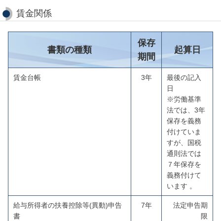
賃金関係
保存
書類の種類
起算日
期間
賃金台帳
3年
最後の記入
日
※労働基準
法では、3年
保存を義務
付けていま
すが、国税
通則法では
７年保存を
義務付けて
います 。
給与所得者の扶養控除等(異動)申告
7年
法定申告期
書
限