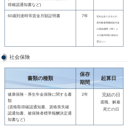
得確認通知書など)
60歳到達時等賃金月額証明書
7年
定めはありませんが、
高年齢
雇用
継続給付金
の受給期間（5年）と
その後2年間の保存が
望ましい
社会保険
保存
書類の種類
起算日
期間
健康保険・厚生年金保険に関する書
2年
完結の日
類
退職、解雇
(資格取得確認通知書、資格喪失確
死亡の日
認通知書、被保険者標準報酬決定通
知書など)