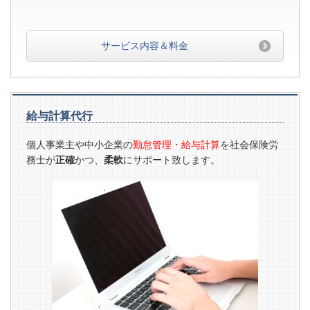
サービス内容＆料金
給与計算代行
個人事業主や中小企業の
勤怠管理・給与計算
を社会保険労
務士が
正確
かつ、
柔軟
にサポート致します。