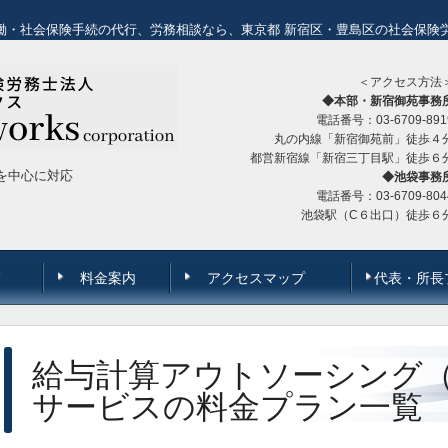
働・社会保険手続の代行、労務相談なら、東京都 新宿区・豊島区の社会保険
＜アクセス方法
◆本部・新宿御苑事務
電話番号：03-6709-891
丸の内線「新宿御苑前」徒歩４
都営新宿線「新宿三丁目駅」徒歩６
を中心に対応
◆池袋事務
電話番号：03-6709-804
池袋駅（C６出口）徒歩６
覧
料金案内
アクセスマップ
代表・所長
給与計算アウトソーシング
サービスの料金プラン一覧