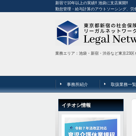
新宿で10年以上の実績‼ 池袋に支店展開‼
勤怠管理・給与計算のアウトソーシング、労
業務エリア：池袋・新宿・渋谷など東京23区
事務所紹介
取扱業務一
イチオシ情報