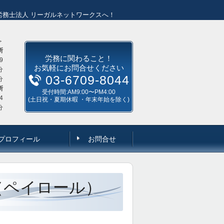
労務士法人 リーガルネットワークスへ！
＞
所
労務に関わること！
9
お気軽にお問合せください
分
03-6709-8044
分
所
受付時間:AM9:00〜PM4:00
4
(土日祝・夏期休暇 ・年末年始を除く)
分
プロフィール
お問合せ
（ペイロール）