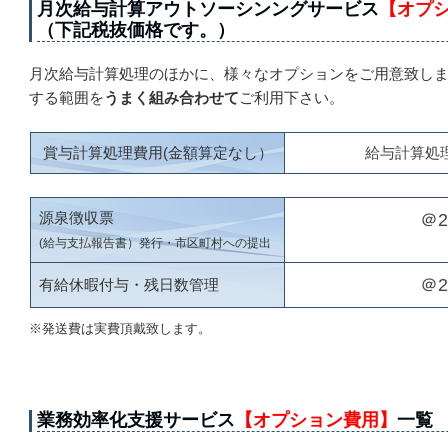
月次給与計算アウトソーシンングサービス
【オプ
（下記税抜価格です。）
月次給与計算処理のほかに、様々なオプションをご用意致しま
する範囲を
うまく組み合わせて
ご利用下さい。
賞与計算処理費用(金額算定なし）
給与計算処
源泉徴収票
＠2
(給与支払報告書）発行・市区町村への提出
＠2
有給休暇付与・残日数管理
※発送費は実費頂戴致します。
業務効率化支援サービス
【オプション費用】
一覧