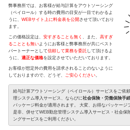
弊事務所では、お客様が給与計算をアウトソーシング
（ペイロール）する時の費用の目安が一目でわかるよ
うに、
WEBサイト上に料金表を公開
させて頂いており
ます。
この価格設定は、
安すぎることも無く
、また、
高すぎ
ることとも無い
ようにお客様と弊事務所が共にベスト
パートーナーとして
信頼して業務を委託
して頂けるよ
うに、
適正な価格
を設定させていただいております。
お客様が想定外の費用を請求されることのないように
しておりますので、どうぞ、
ご安心ください
。
給与計算アウトソーシング（ペイロール）サービスをご依頼
理システム導入サービス、ならびに
社会保険・労働保険手
パッケージ料金が適用されます。 大変、お得なパッケージ
是非、併せてWEB勤怠管理システム導入サービス・社会保
ングサービスをご利用ください。