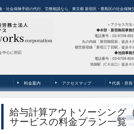
働・社会保険手続の代行、労務相談なら、東京都 新宿区・豊島区の社会保険
＜アクセス方法
◆本部・新宿御苑事務
電話番号：03-6709-891
丸の内線「新宿御苑前」徒歩４
都営新宿線「新宿三丁目駅」徒歩６
を中心に対応
◆池袋事務
電話番号：03-6709-804
池袋駅（C６出口）徒歩６
覧
料金案内
アクセスマップ
代表・所長
給与計算アウトソーシング
サービスの料金プラン一覧