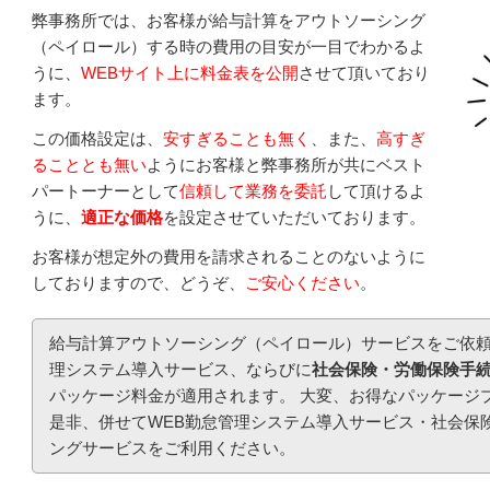
弊事務所では、お客様が給与計算をアウトソーシング
（ペイロール）する時の費用の目安が一目でわかるよ
うに、
WEBサイト上に料金表を公開
させて頂いており
ます。
この価格設定は、
安すぎることも無く
、また、
高すぎ
ることとも無い
ようにお客様と弊事務所が共にベスト
パートーナーとして
信頼して業務を委託
して頂けるよ
うに、
適正な価格
を設定させていただいております。
お客様が想定外の費用を請求されることのないように
しておりますので、どうぞ、
ご安心ください
。
給与計算アウトソーシング（ペイロール）サービスをご依頼
理システム導入サービス、ならびに
社会保険・労働保険手
パッケージ料金が適用されます。 大変、お得なパッケージ
是非、併せてWEB勤怠管理システム導入サービス・社会保
ングサービスをご利用ください。