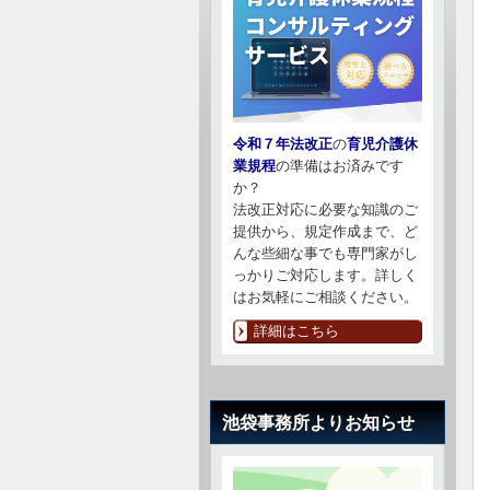
令和７年法改正
の
育児介護休
業規程
の準備はお済みです
か？
法改正対応に必要な知識のご
提供から、規定作成まで、ど
んな些細な事でも専門家がし
っかりご対応します。詳しく
はお気軽にご相談ください。
詳細はこちら
池袋事務所よりお知らせ