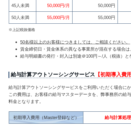
45人未満
50,000円/月
50,000円
50人未満
55,000円/月
55,000円
※上記税抜価格
50名様以上のお客様につきましては、ご相談ください。
賃金締切日・賃金体系の異なる事業所が混在する場合は
給与明細書の発行・封入は別途＠100円～/人（税抜）と
給与計算アウトソーシングサービス
【初期導入費
給与計算アウトソーシングサービスをご利用いただく場合に
この費用は、お客様の給与マスターデータを、弊事務所の給
料金となります。
初期導入費用（Master登録など）
給与計算処理