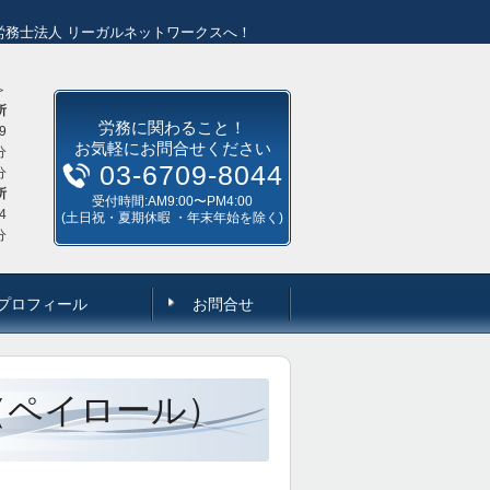
労務士法人 リーガルネットワークスへ！
＞
所
労務に関わること！
9
お気軽にお問合せください
分
03-6709-8044
分
所
受付時間:AM9:00〜PM4:00
4
(土日祝・夏期休暇 ・年末年始を除く)
分
プロフィール
お問合せ
（ペイロール）