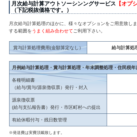
月次給与計算アウトソーシンングサービス
【オプ
（下記税抜価格です。）
月次給与計算処理のほかに、様々なオプションをご用意致しま
する範囲を
うまく組み合わせて
ご利用下さい。
賞与計算処理費用(金額算定なし）
給与計算処
月例給与計算処理・賞与計算処理・年末調整処理・住民税年
各種明細書
（給与/賞与/源泉徴収票）発行・封入
源泉徴収票
(給与支払報告書）発行・市区町村への提出
有給休暇付与・残日数管理
※発送費は実費頂戴致します。