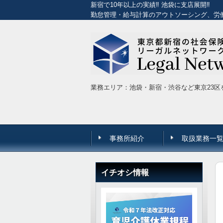
新宿で10年以上の実績‼ 池袋に支店展開‼
勤怠管理・給与計算のアウトソーシング、労
業務エリア：池袋・新宿・渋谷など東京23区
事務所紹介
取扱業務一
イチオシ情報