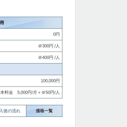
用
0円
＠300円 /人
＠4
00円 /人
100,000円
本料金 5,000円/月＋＠50円/人
入後の流れ
価格一覧